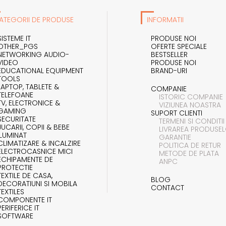
ATEGORII DE PRODUSE
INFORMATII
SISTEME IT
PRODUSE NOI
OTHER_PGS
OFERTE SPECIALE
NETWORKING AUDIO-
BESTSELLER
VIDEO
PRODUSE NOI
EDUCATIONAL EQUIPMENT
BRAND-URI
TOOLS
LAPTOP, TABLETE &
COMPANIE
TELEFOANE
ISTORIC COMPANIE
TV, ELECTRONICE &
VIZIUNEA NOASTRA
GAMING
SUPORT CLIENTI
SECURITATE
TERMENI SI CONDITII
JUCARII, COPII & BEBE
LIVRAREA PRODUSE
ILUMINAT
GARANTIE
CLIMATIZARE & INCALZIRE
POLITICA DE RETUR
ELECTROCASNICE MICI
METODE DE PLATA
ECHIPAMENTE DE
ANPC
PROTECTIE
TEXTILE DE CASA,
BLOG
DECORATIUNI SI MOBILA
CONTACT
TEXTILES
COMPONENTE IT
PERIFERICE IT
SOFTWARE