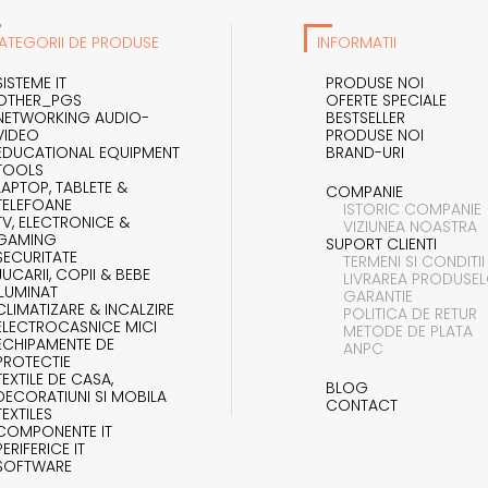
ATEGORII DE PRODUSE
INFORMATII
SISTEME IT
PRODUSE NOI
OTHER_PGS
OFERTE SPECIALE
NETWORKING AUDIO-
BESTSELLER
VIDEO
PRODUSE NOI
EDUCATIONAL EQUIPMENT
BRAND-URI
TOOLS
LAPTOP, TABLETE &
COMPANIE
TELEFOANE
ISTORIC COMPANIE
TV, ELECTRONICE &
VIZIUNEA NOASTRA
GAMING
SUPORT CLIENTI
SECURITATE
TERMENI SI CONDITII
JUCARII, COPII & BEBE
LIVRAREA PRODUSE
ILUMINAT
GARANTIE
CLIMATIZARE & INCALZIRE
POLITICA DE RETUR
ELECTROCASNICE MICI
METODE DE PLATA
ECHIPAMENTE DE
ANPC
PROTECTIE
TEXTILE DE CASA,
BLOG
DECORATIUNI SI MOBILA
CONTACT
TEXTILES
COMPONENTE IT
PERIFERICE IT
SOFTWARE