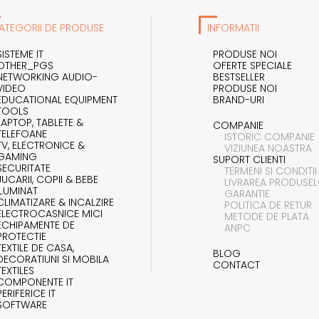
ATEGORII DE PRODUSE
INFORMATII
SISTEME IT
PRODUSE NOI
OTHER_PGS
OFERTE SPECIALE
NETWORKING AUDIO-
BESTSELLER
VIDEO
PRODUSE NOI
EDUCATIONAL EQUIPMENT
BRAND-URI
TOOLS
LAPTOP, TABLETE &
COMPANIE
TELEFOANE
ISTORIC COMPANIE
TV, ELECTRONICE &
VIZIUNEA NOASTRA
GAMING
SUPORT CLIENTI
SECURITATE
TERMENI SI CONDITII
JUCARII, COPII & BEBE
LIVRAREA PRODUSE
ILUMINAT
GARANTIE
CLIMATIZARE & INCALZIRE
POLITICA DE RETUR
ELECTROCASNICE MICI
METODE DE PLATA
ECHIPAMENTE DE
ANPC
PROTECTIE
TEXTILE DE CASA,
BLOG
DECORATIUNI SI MOBILA
CONTACT
TEXTILES
COMPONENTE IT
PERIFERICE IT
SOFTWARE