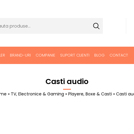
LER
BRAND-URI
COMPANIE
SUPORT CLIENTI
BLOG
CONTACT
Casti audio
ome
»
TV, Electronice & Gaming
»
Playere, Boxe & Casti
» Casti au