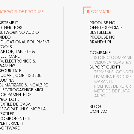
ATEGORII DE PRODUSE
INFORMATII
SISTEME IT
PRODUSE NOI
OTHER_PGS
OFERTE SPECIALE
NETWORKING AUDIO-
BESTSELLER
VIDEO
PRODUSE NOI
EDUCATIONAL EQUIPMENT
BRAND-URI
TOOLS
LAPTOP, TABLETE &
COMPANIE
TELEFOANE
ISTORIC COMPANIE
TV, ELECTRONICE &
VIZIUNEA NOASTRA
GAMING
SUPORT CLIENTI
SECURITATE
TERMENI SI CONDITII
JUCARII, COPII & BEBE
LIVRAREA PRODUSE
ILUMINAT
GARANTIE
CLIMATIZARE & INCALZIRE
POLITICA DE RETUR
ELECTROCASNICE MICI
METODE DE PLATA
ECHIPAMENTE DE
ANPC
PROTECTIE
TEXTILE DE CASA,
BLOG
DECORATIUNI SI MOBILA
CONTACT
TEXTILES
COMPONENTE IT
PERIFERICE IT
SOFTWARE