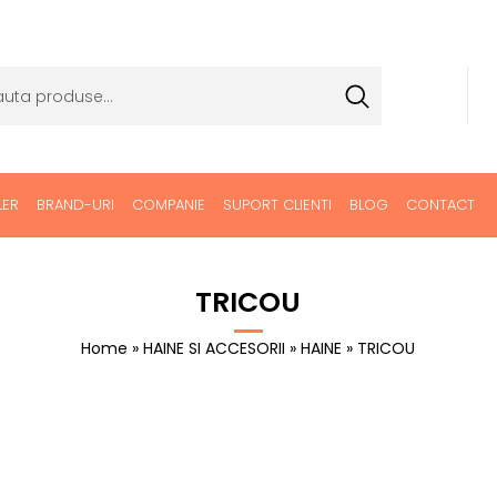
LER
BRAND-URI
COMPANIE
SUPORT CLIENTI
BLOG
CONTACT
TRICOU
Home
»
HAINE SI ACCESORII
»
HAINE
» TRICOU